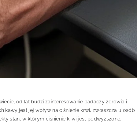
iecie, od lat budzi zainteresowanie badaczy zdrowia i
 kawy jest jej wpływ na ciśnienie krwi, zwłaszcza u osób
lekły stan, w którym ciśnienie krwi jest podwyższone.