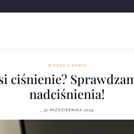
TĘ DLA SWOJEJ FIRMY
+48 537 777 757
WIEDZA O KAWIE
i ciśnienie? Sprawdza
nadciśnienia!
_
31 PAŹDZIERNIKA 2024