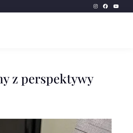
instagram
facebook-
youtu
f
my z perspektywy