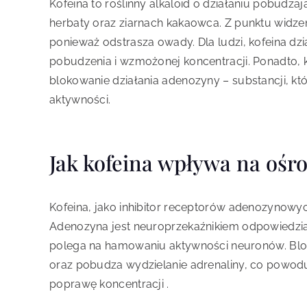
Kofeina to roślinny alkaloid o działaniu pobudzaj
herbaty oraz ziarnach kakaowca. Z punktu widzeni
ponieważ odstrasza owady. Dla ludzi, kofeina d
pobudzenia i wzmożonej koncentracji. Ponadto,
blokowanie działania adenozyny – substancji, któ
aktywności.
Jak kofeina wpływa na oś
Kofeina, jako inhibitor receptorów adenozynow
Adenozyna jest neuroprzekaźnikiem odpowiedzialn
polega na hamowaniu aktywności neuronów. Blok
oraz pobudza wydzielanie adrenaliny, co powoduje
poprawę koncentracji .