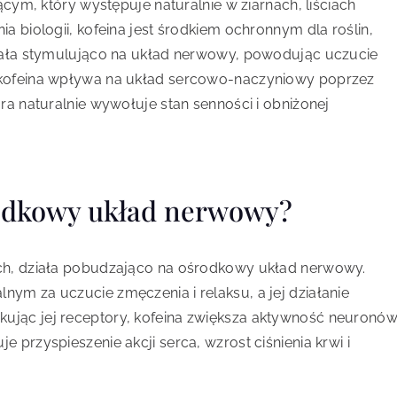
ącym, który występuje naturalnie w ziarnach, liściach
a biologii, kofeina jest środkiem ochronnym dla roślin,
ziała stymulująco na układ nerwowy, powodując uczucie
 kofeina wpływa na układ sercowo-naczyniowy poprzez
ra naturalnie wywołuje stan senności i obniżonej
rodkowy układ nerwowy?
ych, działa pobudzająco na ośrodkowy układ nerwowy.
ym za uczucie zmęczenia i relaksu, a jej działanie
ując jej receptory, kofeina zwiększa aktywność neuronó
 przyspieszenie akcji serca, wzrost ciśnienia krwi i