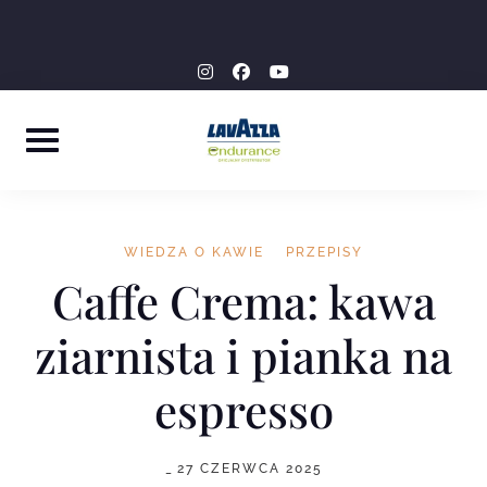
Skip
ZAMÓW OFERTĘ DLA SWOJEJ FIRMY
+48 537 777 757
to
instagram
facebook-
youtube
content
f
WIEDZA O KAWIE
PRZEPISY
Caffe Crema: kawa
ziarnista i pianka na
espresso
_
27 CZERWCA 2025