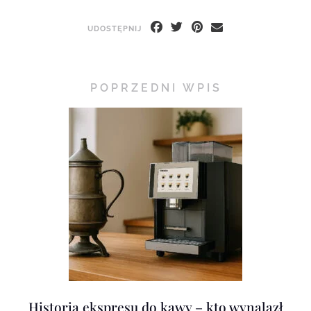
UDOSTĘPNIJ
POPRZEDNI WPIS
Historia ekspresu do kawy – kto wynalazł