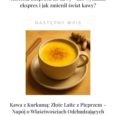
ekspres i jak zmienił świat kawy?
NASTĘPNY WPIS
Kawa z Kurkumą: Złote Latte z Pieprzem –
Napój o Właściwościach Odchudzających